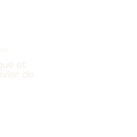
IVRE
que et
vier de