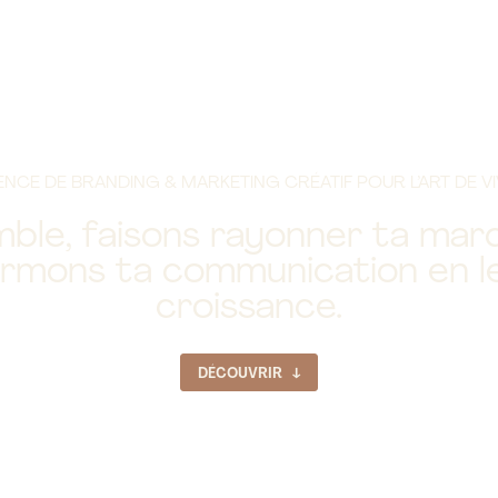
NCE DE BRANDING & MARKETING CRÉATIF POUR L’ART DE V
ble, faisons rayonner ta mar
ormons ta communication en le
croissance.
DÉCOUVRIR ↆ