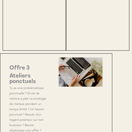
Offre 3
Ateliers
ponctuels
Tu as une problématique
ponctuelle ? Envie de
mettre à plat ta stratégie
de marque pendant un
temps limité ? Un besoin
ponctuel ? Besoin d’un
regard extérieur sur ton
business ? Besoin
d’optimiser une offre ?