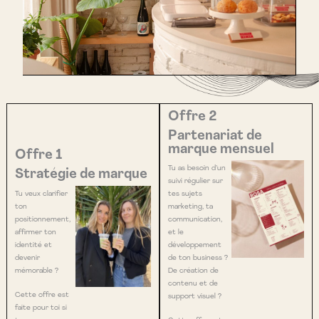
Offre 2
Partenariat de
marque mensuel
Offre 1
Tu as besoin d’un
Stratégie de marque
suivi régulier sur
Tu veux clarifier
tes sujets
ton
marketing, ta
positionnement,
communication,
affirmer ton
et le
identité et
développement
devenir
de ton business ?
mémorable ?
De création de
contenu et de
Cette offre est
support visuel ?
faite pour toi si