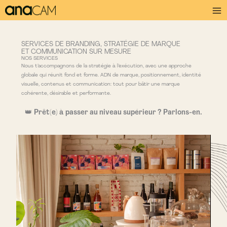
Aller
au
contenu
SERVICES DE BRANDING, STRATÉGIE DE MARQUE
ET COMMUNICATION SUR MESURE
NOS SERVICES
Nous t’accompagnons de la stratégie à l’exécution, avec une approche
globale qui réunit fond et forme. ADN de marque, positionnement, identité
visuelle, contenus et communication: tout pour bâtir une marque
cohérente, désirable et performante.
👑
Prêt(e) à passer au niveau supérieur ? Parlons-en.