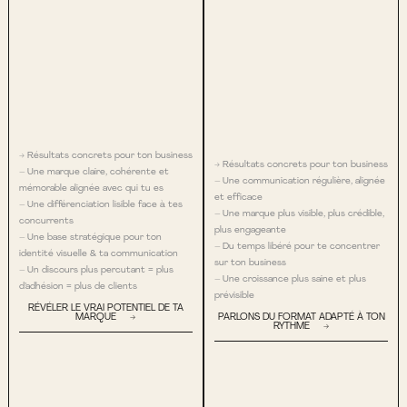
→ Résultats concrets pour ton business
→ Résultats concrets pour ton business
– Une marque claire, cohérente et
– Une communication régulière, alignée
mémorable alignée avec qui tu es
et efficace
– Une différenciation lisible face à tes
– Une marque plus visible, plus crédible,
concurrents
plus engageante
– Une base stratégique pour ton
– Du temps libéré pour te concentrer
identité visuelle & ta communication
sur ton business
– Un discours plus percutant = plus
– Une croissance plus saine et plus
d’adhésion = plus de clients
prévisible
RÉVÉLER LE VRAI POTENTIEL DE TA
MARQUE →
PARLONS DU FORMAT ADAPTÉ À TON
RYTHME →