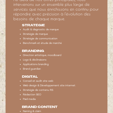
intervenons sur un ensemble plus large de
services que nous enrichissons en continu pour
répondre avec précision à l’évolution des
besoins de chaque marque.
STRATÉGIE
Audit & diagnostic de marque
Stratégie de marque
Stratégie de communication
Benchmark et étude de marché
BRANDING
Direction artistique, moodboard
Logo & déclinaisons
Applications branding
Brand guardian
DIGITAL
Conseil et audit site web
Web design & Développement site internet
Stratégie de contenu RS
Rédaction SEO
Paid media
BRAND CONTENT
Naming & claim