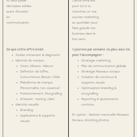
tu veux poser
Cette offre est
des bases solides
pour toi si tu
avant d’investir
cherches un vrai
en
soutien marketing
communication.
au quotidien pour
faire grandir ton
business dans le
bon sens.
Ce que cette offre inclut
½ journée par semaine (ou plus) avec toi
Atelier immersion & diagnostic
pour t’accompagner :
Identité de marque :
Stratégie marketing
Vision, Mission, Valeurs
Plan de communication globale
Définition de l’offre,
Stratégie Réseaux sociaux
Concurrence, Besoin, Cible
Création de contenus &
Plateforme de marque
supports visuels
(Personnalité, ton, essence)
Optimisation branding &
Positionnement, Storytelling
storytelling
Si besoin : naming, claim
Reporting & ajustements
Identité visuelle :
continus
Branding
En option : Gestion mensuelle Réseaux
Applications & supports
Sociaux, shooting photos
visuels